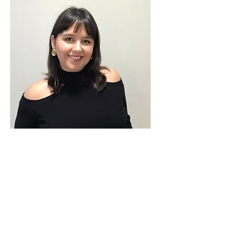
Arq. Paula Jaskulski
Criativa, bem humorada e intensa!